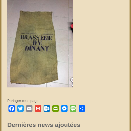
Partager cette page
Facebook
Twitter
Email
Gmail
Outlook.com
PrintFriendly
Messenger
Message
Partager
Dernières news ajoutées