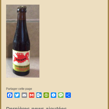
Partager cette page
Facebook
Twitter
Email
Gmail
Outlook.com
PrintFriendly
Messenger
Message
Partager
Dernières news ajoutées