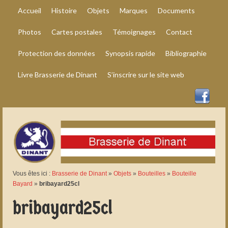
Accueil
Histoire
Objets
Marques
Documents
Photos
Cartes postales
Témoignages
Contact
Protection des données
Synopsis rapide
Bibliographie
Livre Brasserie de Dinant
S’inscrire sur le site web
Vous êtes ici :
Brasserie de Dinant
»
Objets
»
Bouteilles
»
Bouteille
Bayard
»
bribayard25cl
bribayard25cl