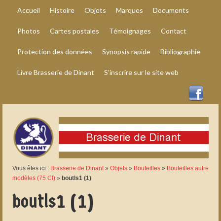
Accueil
Histoire
Objets
Marques
Documents
Photos
Cartes postales
Témoignages
Contact
Protection des données
Synopsis rapide
Bibliographie
Livre Brasserie de Dinant
S’inscrire sur le site web
Vous êtes ici :
Brasserie de Dinant
»
Objets
»
Bouteilles
»
Bouteilles autre
modèles (75 Cl)
»
boutls1 (1)
boutls1 (1)