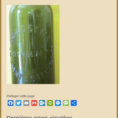
Partager cette page
Facebook
Twitter
Email
Gmail
Outlook.com
PrintFriendly
Messenger
Message
Partager
Dernières news ajoutées