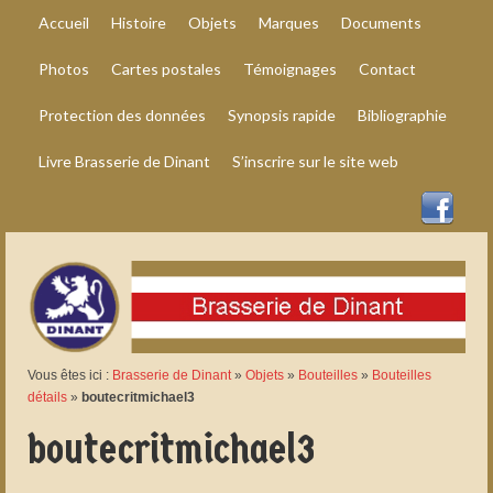
Accueil
Histoire
Objets
Marques
Documents
Photos
Cartes postales
Témoignages
Contact
Protection des données
Synopsis rapide
Bibliographie
Livre Brasserie de Dinant
S’inscrire sur le site web
Vous êtes ici :
Brasserie de Dinant
»
Objets
»
Bouteilles
»
Bouteilles
détails
»
boutecritmichael3
boutecritmichael3