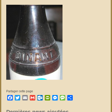
Partager cette page
Facebook
Twitter
Email
Gmail
Outlook.com
PrintFriendly
Messenger
Message
Partager
Dernières news ajoutées