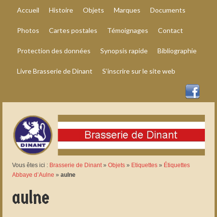
Accueil
Histoire
Objets
Marques
Documents
Photos
Cartes postales
Témoignages
Contact
Protection des données
Synopsis rapide
Bibliographie
Livre Brasserie de Dinant
S’inscrire sur le site web
Vous êtes ici :
Brasserie de Dinant
»
Objets
»
Etiquettes
»
Étiquettes
Abbaye d’Aulne
»
aulne
aulne