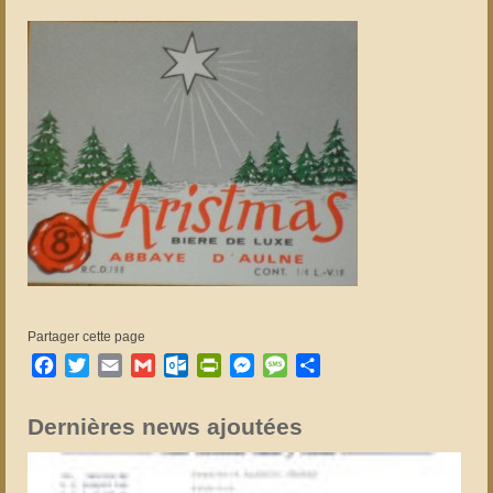
Partager cette page
Facebook
Twitter
Email
Gmail
Outlook.com
PrintFriendly
Messenger
Message
Partager
Dernières news ajoutées