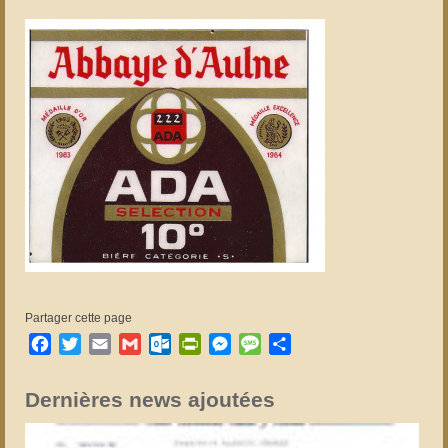
Partager cette page
Facebook
Twitter
Email
Gmail
Outlook.com
PrintFriendly
Messenger
Message
Partager
Dernières news ajoutées