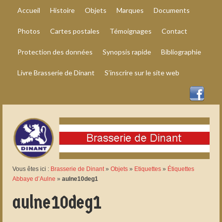
Accueil
Histoire
Objets
Marques
Documents
Photos
Cartes postales
Témoignages
Contact
Protection des données
Synopsis rapide
Bibliographie
Livre Brasserie de Dinant
S’inscrire sur le site web
Vous êtes ici :
Brasserie de Dinant
»
Objets
»
Etiquettes
»
Étiquettes
Abbaye d’Aulne
»
aulne10deg1
aulne10deg1