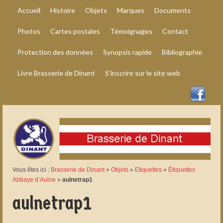
Accueil
Histoire
Objets
Marques
Documents
Photos
Cartes postales
Témoignages
Contact
Protection des données
Synopsis rapide
Bibliographie
Livre Brasserie de Dinant
S’inscrire sur le site web
Vous êtes ici :
Brasserie de Dinant
»
Objets
»
Etiquettes
»
Étiquettes
Abbaye d’Aulne
»
aulnetrap1
aulnetrap1