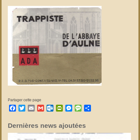
Partager cette page
Facebook
Twitter
Email
Gmail
Outlook.com
PrintFriendly
Messenger
Message
Partager
Dernières news ajoutées