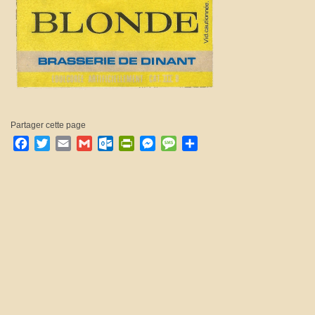
Partager cette page
Facebook
Twitter
Email
Gmail
Outlook.com
PrintFriendly
Messenger
Message
Partager