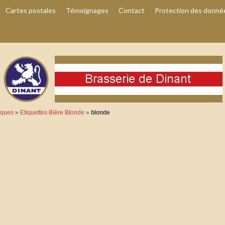
Cartes postales
Témoignages
Contact
Protection des donné
rques
»
Etiquettes Bière Blonde
»
blonde