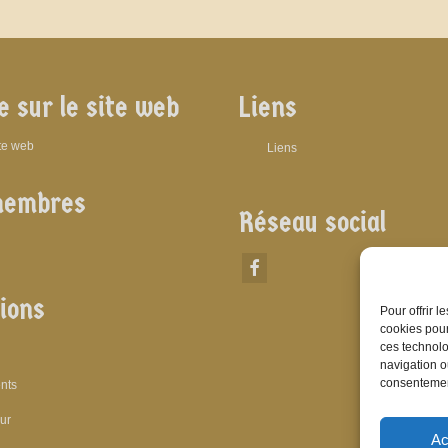
e sur le site web
Liens
ite web
Liens
membres
Réseau social
ions
Pour offrir 
cookies pour
ces technolo
navigation ou
consentement
nts
eur
Ac