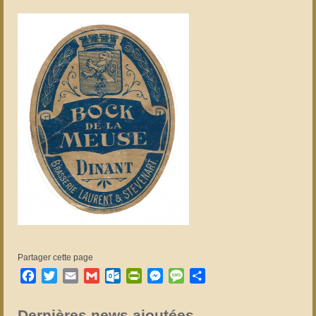
Partager cette page
Facebook
Twitter
Email
Gmail
Outlook.com
PrintFriendly
Messenger
Message
Partager
Dernières news ajoutées