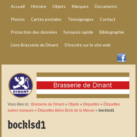
Accueil
Histoire
Objets
Marques
Documents
Photos
Cartes postales
Témoignages
Contact
Protection des données
Synopsis rapide
Bibliographie
Livre Brasserie de Dinant
S’inscrire sur le site web
Vous êtes ici :
Brasserie de Dinant
»
Objets
»
Etiquettes
»
Étiquettes
autres marques
»
Étiquettes Bière Bock de la Meuse
»
bocklsd1
bocklsd1