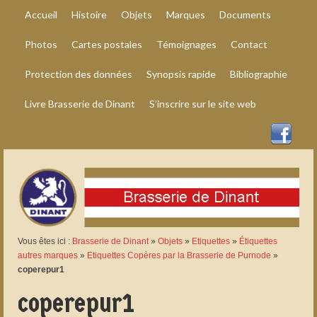
Accueil
Histoire
Objets
Marques
Documents
Photos
Cartes postales
Témoignages
Contact
Protection des données
Synopsis rapide
Bibliographie
Livre Brasserie de Dinant
S’inscrire sur le site web
Vous êtes ici :
Brasserie de Dinant
»
Objets
»
Etiquettes
»
Étiquettes
autres marques
»
Etiquettes Copères par la Brasserie de Purnode
»
coperepur1
coperepur1