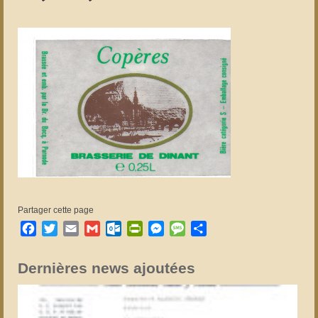
Partager cette page
Facebook
Twitter
Email
Gmail
Outlook.com
PrintFriendly
Messenger
Message
Partager
Dernières news ajoutées