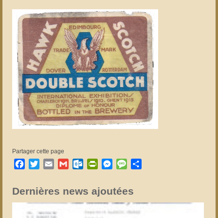
Partager cette page
Facebook
Twitter
Email
Gmail
Outlook.com
PrintFriendly
Messenger
Message
Partager
Dernières news ajoutées