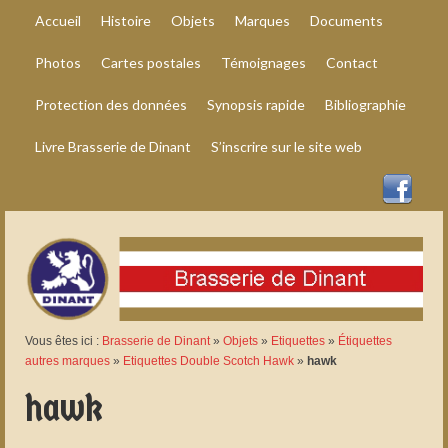
Accueil
Histoire
Objets
Marques
Documents
Photos
Cartes postales
Témoignages
Contact
Protection des données
Synopsis rapide
Bibliographie
Livre Brasserie de Dinant
S’inscrire sur le site web
Vous êtes ici :
Brasserie de Dinant
»
Objets
»
Etiquettes
»
Étiquettes
autres marques
»
Etiquettes Double Scotch Hawk
»
hawk
hawk