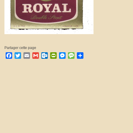
Partager cette page
Facebook
Twitter
Email
Gmail
Outlook.com
PrintFriendly
Messenger
Message
Partager