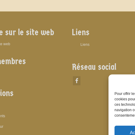
e sur le site web
Liens
ite web
Liens
membres
Réseau social
ions
Pour offrir 
cookies pour
ces technolo
navigation ou
consentement
nts
eur
Ac