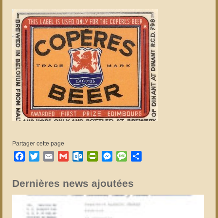
Partager cette page
Facebook
Twitter
Email
Gmail
Outlook.com
PrintFriendly
Messenger
Message
Partager
Dernières news ajoutées