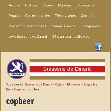
Accueil
Histoire
Objets
Marques
Documents
Photos
Cartes postales
Témoignages
Contact
Protection des données
Synopsis rapide
Bibliographie
Livre Brasserie de Dinant
S’inscrire sur le site web
Vous êtes ici :
Brasserie de Dinant
»
Objets
»
Etiquettes
»
Étiquettes
Bière Copères
»
copbeer
copbeer