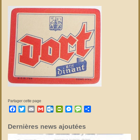
Partager cette page
Facebook
Twitter
Email
Gmail
Outlook.com
PrintFriendly
Messenger
Message
Partager
Dernières news ajoutées