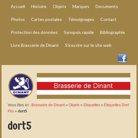
Accueil
Histoire
Objets
Marques
Documents
Photos
Cartes postales
Témoignages
Contact
Protection des données
Synopsis rapide
Bibliographie
Livre Brasserie de Dinant
S’inscrire sur le site web
Vous êtes ici :
Brasserie de Dinant
»
Objets
»
Etiquettes
»
Étiquettes Dort
Pils
»
dort5
dort5