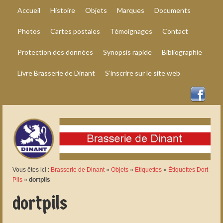
Accueil
Histoire
Objets
Marques
Documents
Photos
Cartes postales
Témoignages
Contact
Protection des données
Synopsis rapide
Bibliographie
Livre Brasserie de Dinant
S’inscrire sur le site web
Vous êtes ici :
Brasserie de Dinant
»
Objets
»
Etiquettes
»
Étiquettes Dort
Pils
»
dortpils
dortpils