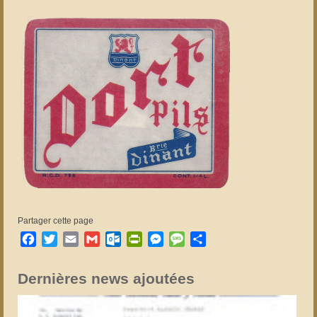
Partager cette page
Facebook
Twitter
Email
Gmail
Outlook.com
PrintFriendly
Messenger
Message
Partager
Dernières news ajoutées