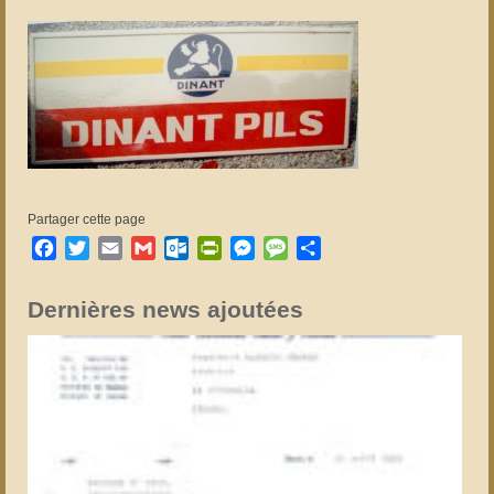
Partager cette page
Facebook
Twitter
Email
Gmail
Outlook.com
PrintFriendly
Messenger
Message
Partager
Dernières news ajoutées