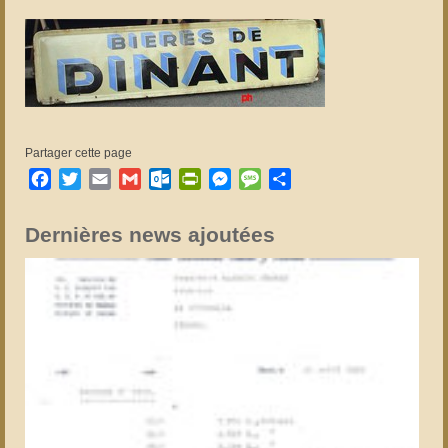
Partager cette page
Facebook
Twitter
Email
Gmail
Outlook.com
PrintFriendly
Messenger
Message
Partager
Dernières news ajoutées