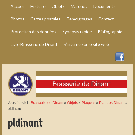
Accueil
Histoire
Objets
Marques
Documents
Photos
Cartes postales
Témoignages
Contact
Protection des données
Synopsis rapide
Bibliographie
Livre Brasserie de Dinant
S’inscrire sur le site web
Vous êtes ici :
Brasserie de Dinant
»
Objets
»
Plaques
»
Plaques Dinant
»
pldinant
pldinant