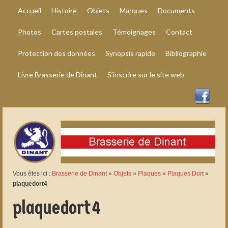
Accueil
Histoire
Objets
Marques
Documents
Photos
Cartes postales
Témoignages
Contact
Protection des données
Synopsis rapide
Bibliographie
Livre Brasserie de Dinant
S’inscrire sur le site web
Vous êtes ici :
Brasserie de Dinant
»
Objets
»
Plaques
»
Plaques Dort
»
plaquedort4
plaquedort4