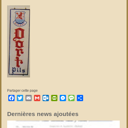
Partager cette page
Facebook
Twitter
Email
Gmail
Outlook.com
PrintFriendly
Messenger
Message
Partager
Dernières news ajoutées