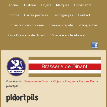
Accueil
Histoire
Objets
Marques
Documents
Photos
Cartes postales
Témoignages
Contact
Protection des données
Synopsis rapide
Bibliographie
Livre Brasserie de Dinant
S’inscrire sur le site web
Vous êtes ici :
Brasserie de Dinant
»
Objets
»
Plaques
»
Plaques Dort
»
pldortpils
pldortpils