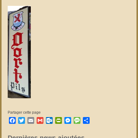
Partager cette page
Facebook
Twitter
Email
Gmail
Outlook.com
PrintFriendly
Messenger
Message
Partager
Dernières news ajoutées