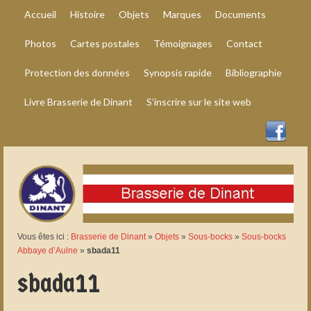
Accueil
Histoire
Objets
Marques
Documents
Photos
Cartes postales
Témoignages
Contact
Protection des données
Synopsis rapide
Bibliographie
Livre Brasserie de Dinant
S’inscrire sur le site web
Vous êtes ici :
Brasserie de Dinant
»
Objets
»
Sous-bocks
»
Sous-bocks
Abbaye d’Aulne
»
sbada11
sbada11