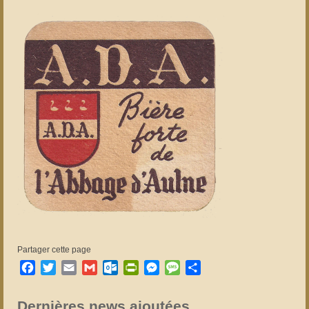
Partager cette page
Facebook
Twitter
Email
Gmail
Outlook.com
PrintFriendly
Messenger
Message
Partager
Dernières news ajoutées