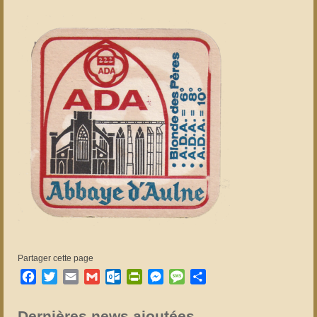
Partager cette page
Facebook
Twitter
Email
Gmail
Outlook.com
PrintFriendly
Messenger
Message
Partager
Dernières news ajoutées