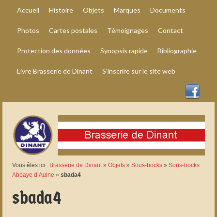
Accueil
Histoire
Objets
Marques
Documents
Photos
Cartes postales
Témoignages
Contact
Protection des données
Synopsis rapide
Bibliographie
Livre Brasserie de Dinant
S’inscrire sur le site web
Vous êtes ici :
Brasserie de Dinant
»
Objets
»
Sous-bocks
»
Sous-bocks
Abbaye d’Aulne
»
sbada4
sbada4