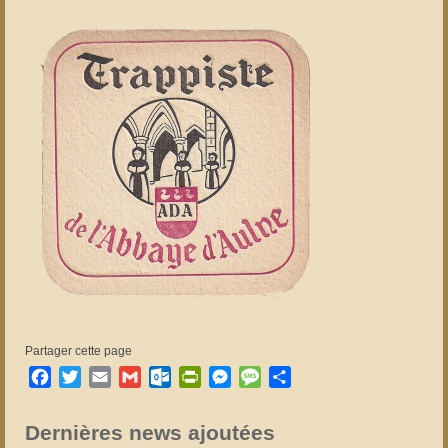
Partager cette page
Facebook
Twitter
Email
Gmail
Outlook.com
PrintFriendly
Messenger
Message
Partager
Dernières news ajoutées