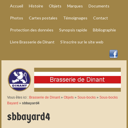
Accueil
Histoire
Objets
Marques
Documents
Photos
Cartes postales
Témoignages
Contact
Protection des données
Synopsis rapide
Bibliographie
Livre Brasserie de Dinant
S’inscrire sur le site web
Vous êtes ici :
Brasserie de Dinant
»
Objets
»
Sous-bocks
»
Sous-bocks
Bayard
»
sbbayard4
sbbayard4