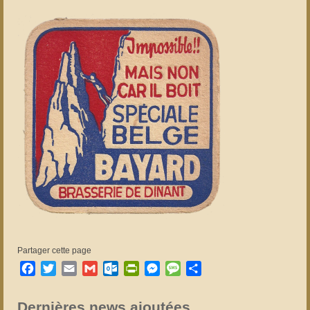
Partager cette page
Facebook
Twitter
Email
Gmail
Outlook.com
PrintFriendly
Messenger
Message
Partager
Dernières news ajoutées