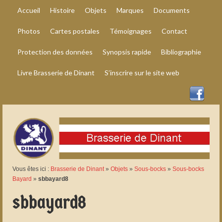
Accueil
Histoire
Objets
Marques
Documents
Photos
Cartes postales
Témoignages
Contact
Protection des données
Synopsis rapide
Bibliographie
Livre Brasserie de Dinant
S’inscrire sur le site web
Vous êtes ici :
Brasserie de Dinant
»
Objets
»
Sous-bocks
»
Sous-bocks
Bayard
»
sbbayard8
sbbayard8