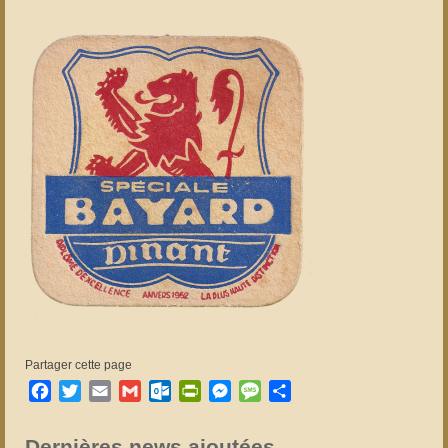
Partager cette page
Facebook
Twitter
Email
Gmail
Outlook.com
PrintFriendly
Messenger
Message
Partager
Dernières news ajoutées