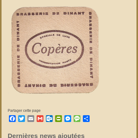
Partager cette page
Facebook
Twitter
Email
Gmail
Outlook.com
PrintFriendly
Messenger
Message
Partager
Dernières news ajoutées