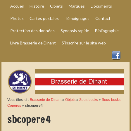
Accueil
Histoire
Objets
Marques
Documents
Photos
Cartes postales
Témoignages
Contact
Protection des données
Synopsis rapide
Bibliographie
Livre Brasserie de Dinant
S’inscrire sur le site web
Vous êtes ici :
Brasserie de Dinant
»
Objets
»
Sous-bocks
»
Sous-bocks
Copères
»
sbcopere4
sbcopere4