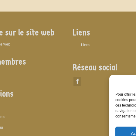
e sur le site web
Liens
ite web
Liens
membres
Réseau social
ions
Pour offrir 
cookies pour
ces technolo
navigation ou
consentement
nts
eur
Ac