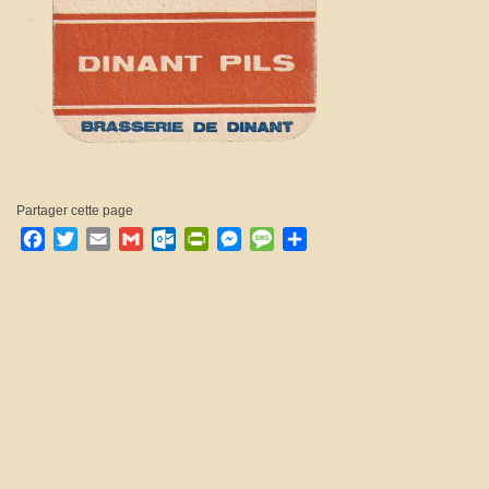
Partager cette page
Facebook
Twitter
Email
Gmail
Outlook.com
PrintFriendly
Messenger
Message
Partager