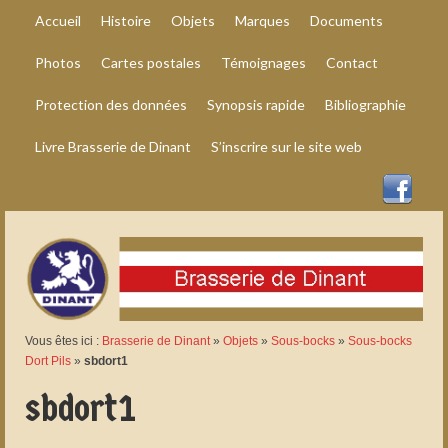
Accueil
Histoire
Objets
Marques
Documents
Photos
Cartes postales
Témoignages
Contact
Protection des données
Synopsis rapide
Bibliographie
Livre Brasserie de Dinant
S’inscrire sur le site web
Vous êtes ici :
Brasserie de Dinant
»
Objets
»
Sous-bocks
»
Sous-bocks
Dort Pils
»
sbdort1
sbdort1