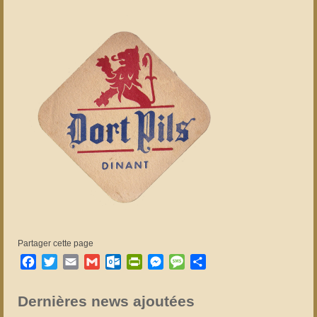
Partager cette page
Facebook
Twitter
Email
Gmail
Outlook.com
PrintFriendly
Messenger
Message
Partager
Dernières news ajoutées