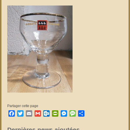
Partager cette page
Facebook
Twitter
Email
Gmail
Outlook.com
PrintFriendly
Messenger
Message
Partager
Dernières news ajoutées