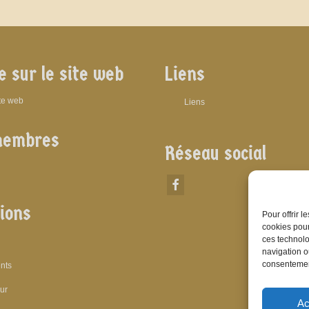
e sur le site web
Liens
ite web
Liens
membres
Réseau social
ions
Pour offrir 
cookies pour
ces technolo
navigation ou
consentement
nts
eur
Ac