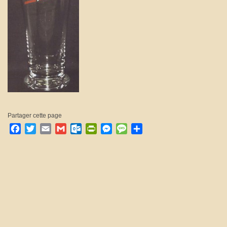
Partager cette page
Facebook
Twitter
Email
Gmail
Outlook.com
PrintFriendly
Messenger
Message
Partager