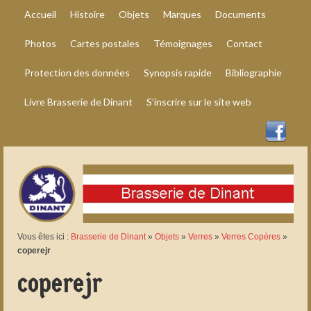
Accueil
Histoire
Objets
Marques
Documents
Photos
Cartes postales
Témoignages
Contact
Protection des données
Synopsis rapide
Bibliographie
Livre Brasserie de Dinant
S’inscrire sur le site web
Vous êtes ici :
Brasserie de Dinant
»
Objets
»
Verres
»
Verres Copères
»
coperejr
coperejr