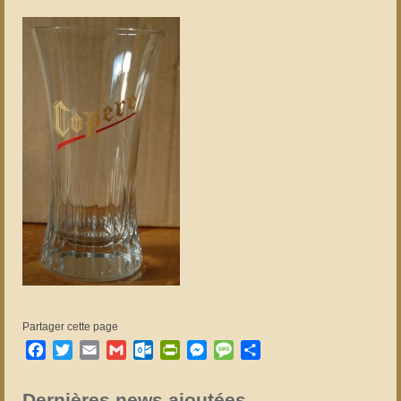
Partager cette page
Facebook
Twitter
Email
Gmail
Outlook.com
PrintFriendly
Messenger
Message
Partager
Dernières news ajoutées