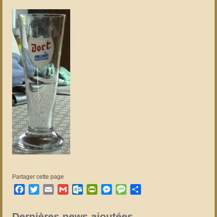
Partager cette page
Facebook
Twitter
Email
Gmail
Outlook.com
PrintFriendly
Messenger
Message
Partager
Dernières news ajoutées