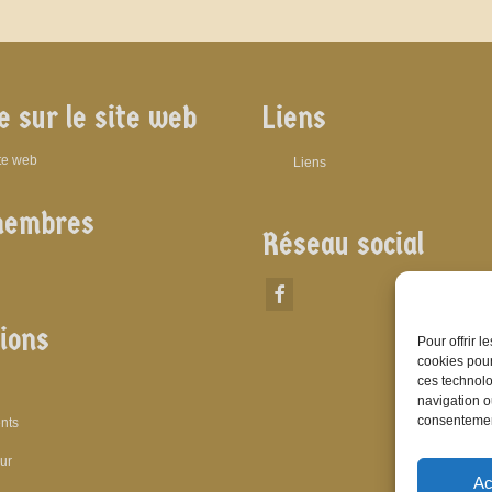
e sur le site web
Liens
ite web
Liens
membres
Réseau social
ions
Pour offrir 
cookies pour
ces technolo
navigation ou
consentement
nts
eur
Ac