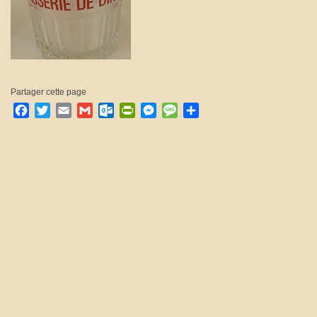
Partager cette page
Facebook
Twitter
Email
Gmail
Outlook.com
PrintFriendly
Messenger
Message
Partager