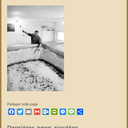
Partager cette page
Facebook
Twitter
Email
Gmail
Outlook.com
PrintFriendly
Messenger
Message
Partager
Dernières news ajoutées