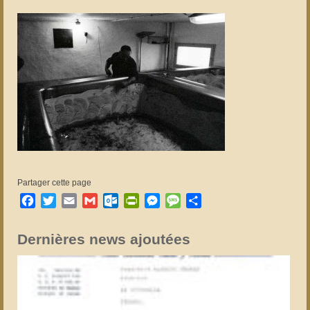
Partager cette page
Facebook
Twitter
Email
Gmail
Outlook.com
PrintFriendly
Messenger
Message
Partager
Dernières news ajoutées