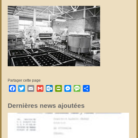
Partager cette page
Facebook
Twitter
Email
Gmail
Outlook.com
PrintFriendly
Messenger
Message
Partager
Dernières news ajoutées