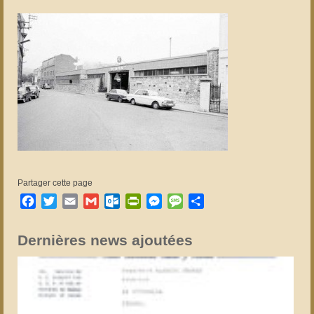
Partager cette page
Facebook
Twitter
Email
Gmail
Outlook.com
PrintFriendly
Messenger
Message
Partager
Dernières news ajoutées