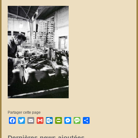
Partager cette page
Facebook
Twitter
Email
Gmail
Outlook.com
PrintFriendly
Messenger
Message
Partager
Dernières news ajoutées