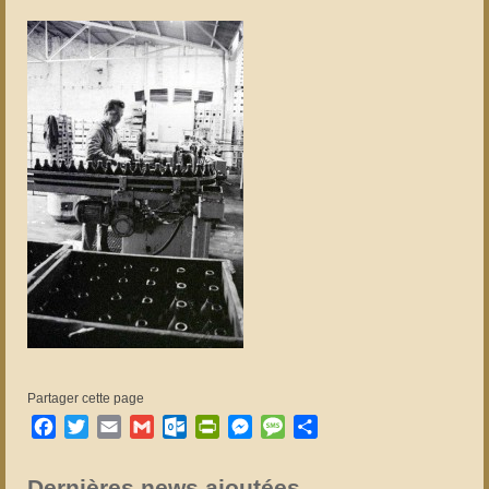
Partager cette page
Facebook
Twitter
Email
Gmail
Outlook.com
PrintFriendly
Messenger
Message
Partager
Dernières news ajoutées