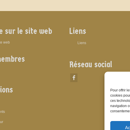
e sur le site web
Liens
ite web
Liens
membres
Réseau social
ions
Pour offrir 
cookies pour
ces technolo
navigation ou
consentement
nts
eur
Ac