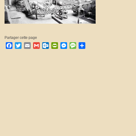
Partager cette page
Facebook
Twitter
Email
Gmail
Outlook.com
PrintFriendly
Messenger
Message
Partager