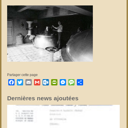
Partager cette page
Facebook
Twitter
Email
Gmail
Outlook.com
PrintFriendly
Messenger
Message
Partager
Dernières news ajoutées