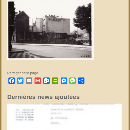
Partager cette page
Facebook
Twitter
Email
Gmail
Outlook.com
PrintFriendly
Messenger
Message
Partager
Dernières news ajoutées