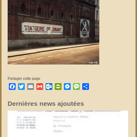
Partager cette page
Facebook
Twitter
Email
Gmail
Outlook.com
PrintFriendly
Messenger
Message
Partager
Dernières news ajoutées