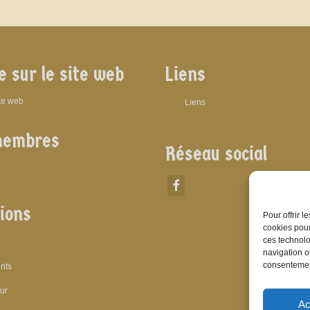
e sur le site web
Liens
ite web
Liens
membres
Réseau social
ions
Pour offrir 
cookies pour
ces technolo
navigation ou
consentement
nts
eur
Ac