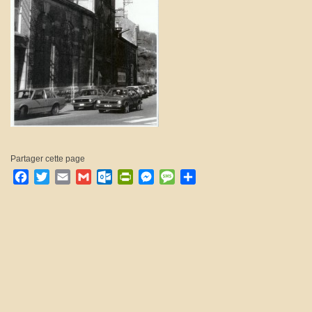
Partager cette page
Facebook
Twitter
Email
Gmail
Outlook.com
PrintFriendly
Messenger
Message
Partager