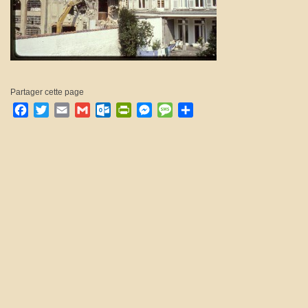
Partager cette page
Facebook
Twitter
Email
Gmail
Outlook.com
PrintFriendly
Messenger
Message
Partager