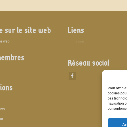
e sur le site web
Liens
ite web
Liens
membres
Réseau social
ions
Pour offrir 
cookies pour
ces technolo
navigation ou
consentement
nts
eur
Ac