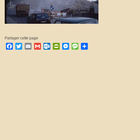
Partager cette page
Facebook
Twitter
Email
Gmail
Outlook.com
PrintFriendly
Messenger
Message
Partager