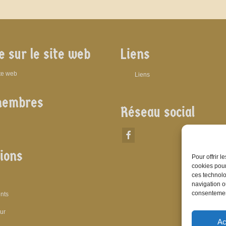
e sur le site web
Liens
ite web
Liens
membres
Réseau social
ions
Pour offrir 
cookies pour
ces technolo
navigation ou
consentement
nts
eur
Ac