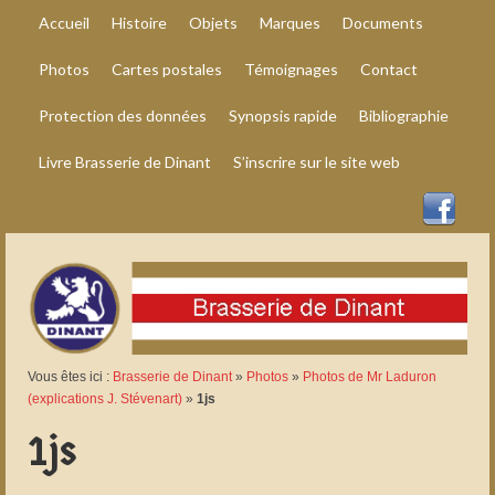
Accueil
Histoire
Objets
Marques
Documents
Photos
Cartes postales
Témoignages
Contact
Protection des données
Synopsis rapide
Bibliographie
Livre Brasserie de Dinant
S’inscrire sur le site web
Vous êtes ici :
Brasserie de Dinant
»
Photos
»
Photos de Mr Laduron
(explications J. Stévenart)
»
1js
1js