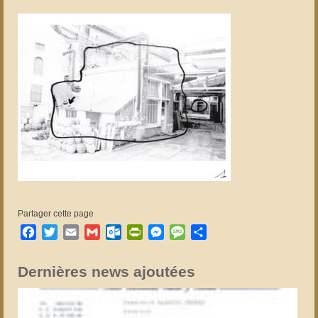
Partager cette page
Facebook
Twitter
Email
Gmail
Outlook.com
PrintFriendly
Messenger
Message
Partager
Dernières news ajoutées