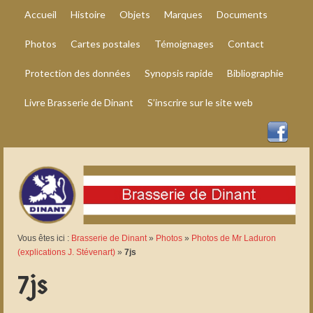
Accueil
Histoire
Objets
Marques
Documents
Photos
Cartes postales
Témoignages
Contact
Protection des données
Synopsis rapide
Bibliographie
Livre Brasserie de Dinant
S’inscrire sur le site web
Vous êtes ici :
Brasserie de Dinant
»
Photos
»
Photos de Mr Laduron
(explications J. Stévenart)
»
7js
7js