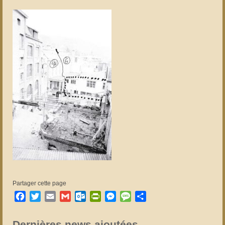
Partager cette page
Facebook
Twitter
Email
Gmail
Outlook.com
PrintFriendly
Messenger
Message
Partager
Dernières news ajoutées