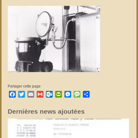
Partager cette page
Facebook
Twitter
Email
Gmail
Outlook.com
PrintFriendly
Messenger
Message
Partager
Dernières news ajoutées