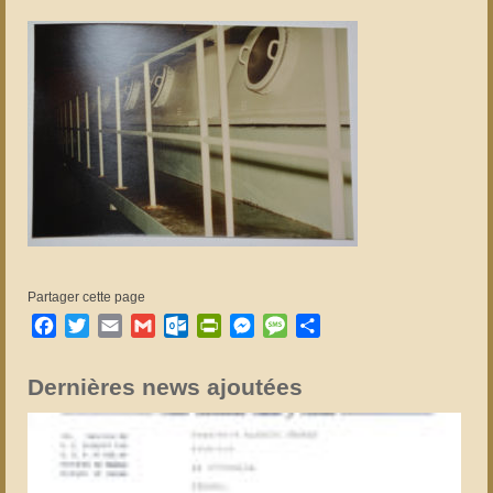
Partager cette page
Facebook
Twitter
Email
Gmail
Outlook.com
PrintFriendly
Messenger
Message
Partager
Dernières news ajoutées