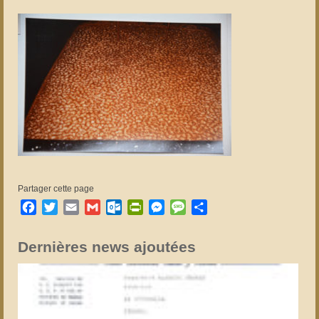
Partager cette page
Facebook
Twitter
Email
Gmail
Outlook.com
PrintFriendly
Messenger
Message
Partager
Dernières news ajoutées